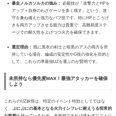
暴走ノルカソルカの強み：
必殺技が「攻撃力とHPを
アップ＋自身のわざゲージを多く残す」という、攻
守を兼ね備えた強力なバフ技です。特にHPとこうげ
きを両方アップさせる能力は貴重で、高難易度ステ
ージでの耐久性を上げつつ火力を確保できます。
選定理由：
既に黒衣の剣士と暗黒のアスの両方を所
持している場合、編成の安定性やG技の強化を目的と
して、これらの準最強UZを選ぶのが賢明です。
未所持なら優先度MAX！最強アタッカーを確保
しよう
これらのUZ妖怪は、特定のイベント特効としてではな
く、
ぷにぷにの基本となる火力インフレに耐えうる恒常的
な性能
を持っているため、未所持であれば迷わずリストに