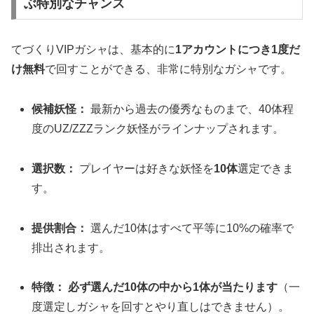
ぶ特別なチャンス
てづくりVIPガシャは、基本的に
1アカウントにつき1度だ
け無料
で回すことができる、非常に特別なガシャです。
候補妖怪：
最新から過去の優秀なものまで、40体程
度のUZ/ZZZランク妖怪がラインナップされます。
選択数：
プレイヤーは好きな妖怪を
10体
選定できま
す。
提供割合：
選んだ10体はすべて平等に10%の確率で
排出されます。
特徴：
必ず選んだ10体の中から1体が当たります
（一
度選定しガシャを回すとやり直しはできません）。