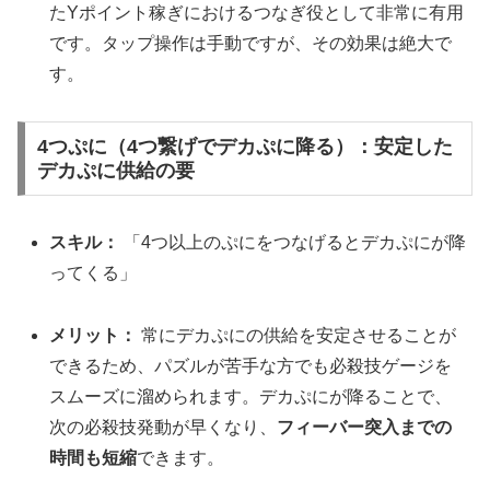
たYポイント稼ぎにおけるつなぎ役として非常に有用
です。タップ操作は手動ですが、その効果は絶大で
す。
4つぷに（4つ繋げでデカぷに降る）：安定した
デカぷに供給の要
スキル：
「4つ以上のぷにをつなげるとデカぷにが降
ってくる」
メリット：
常にデカぷにの供給を安定させることが
できるため、パズルが苦手な方でも必殺技ゲージを
スムーズに溜められます。デカぷにが降ることで、
次の必殺技発動が早くなり、
フィーバー突入までの
時間も短縮
できます。