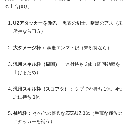
の土台作り。
UZアタッカーを優先：
黒衣の剣士、暗黒のアス（未
所持なら両方）
大ダメージ枠：
暴走エンマ・祝（未所持なら）
汎用スキル枠（周回）：
速射持ち 2体（周回効率を
上げるため）
汎用スキル枠（スコアタ）：
タプでか持ち 1体、4つ
ぷに持ち 1体
補強枠：
その他の優秀なZZZ/UZ 3体（手薄な種族の
アタッカーを補う）