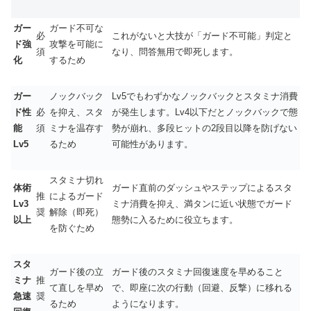
ガー
ガード不可な
必
これがないと大技が「ガード不可能」判定と
ド強
攻撃を可能に
須
なり、問答無用で即死します。
化
するため
ガー
ノックバック
Lv5でもわずかなノックバックとスタミナ消費
ド性
必
を抑え、スタ
が発生します。Lv4以下だとノックバックで態
能
須
ミナを温存す
勢が崩れ、多段ヒットの2段目以降を防げない
Lv5
るため
可能性があります。
スタミナ切れ
体術
ガード直前のダッシュやステップによるスタ
推
によるガード
Lv3
ミナ消費を抑え、満タンに近い状態でガード
奨
解除（即死）
以上
態勢に入るために役立ちます。
を防ぐため
スタ
ガード後の立
ガード後のスタミナ回復速度を早めること
ミナ
推
て直しを早め
で、即座に次の行動（回避、反撃）に移れる
急速
奨
るため
ようになります。