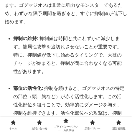
ます。ゴグマジオスは非常に強力なモンスターであるた
め、わずかな猶予期間を過ぎると、すぐに抑制値が低下し
始めます。
抑制の維持:
抑制値は時間と共にわずかに減少しま
す。龍属性攻撃を途切れさせないことが重要です。
特に、抑制値が低下し始めるタイミングで、大技の
チャージが始まると、抑制が間に合わなくなる可能
性があります。
部位の活性化:
抑制を続けると、ゴグマジオスの特定
の部位（頭、胸など）が赤く活性化します。この活
性化部位を狙うことで、効率的にダメージを与え、
抑制を維持できます。活性化部位への攻撃は、抑制
値の蓄積だけでなく、物理的なダメージも効率よく
プライバシーポリシ
与えることができます。
ホーム
お問い合わせ
広告ポリシー
運営者情報
ー・免責事項