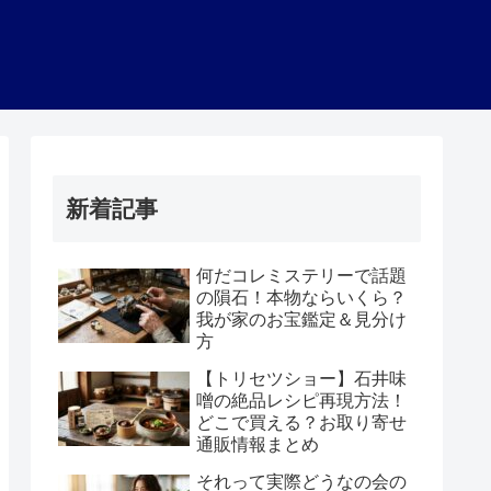
新着記事
何だコレミステリーで話題
の隕石！本物ならいくら？
我が家のお宝鑑定＆見分け
方
【トリセツショー】石井味
噌の絶品レシピ再現方法！
どこで買える？お取り寄せ
通販情報まとめ
それって実際どうなの会の