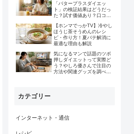
「バタープラスダイエッ
ト」の検証結果はどうだっ
た？試す価値あり？口コミ
や注意点を整理！
【ホンマでっかTV】冷やし
ほうじ茶そうめんのレシ
ピ・作り方！夏バテ解消に
最適な理由も解説
気になるマンで話題のツボ
押しダイエットって実際ど
う？やしろ優さんで注目の
方法や関連グッズを調べて
みた
カテゴリー
インターネット・通信
レシピ