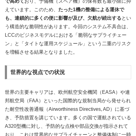
で高めて
おり、予備機（スペア機）の保有数も最小限に抑
えています。このため、
たった1機の整備による運休で
も、連鎖的に多くの便に影響が及び、欠航が続出する
とい
う構造的な脆弱性があります。今回のシステム不具合は、
LCCのビジネスモデルにおける「脆弱なサプライチェー
ン」と「タイトな運用スケジュール」という二重のリスク
を増幅させる結果となりました。
世界的な視点での状況
世界の主要キャリアは、欧州航空安全機関（EASA）や連
邦航空局（FAA）といった国際的な規制当局から発せられ
た耐空性改善通報（Airworthiness Directives, AD）に基づ
き、予防措置を講じています。多くの国で運航されている
A320型機に対し、予防的な点検や部品交換が指示されて
おり、これは世界的なサプライチェーンと整備体制に一時