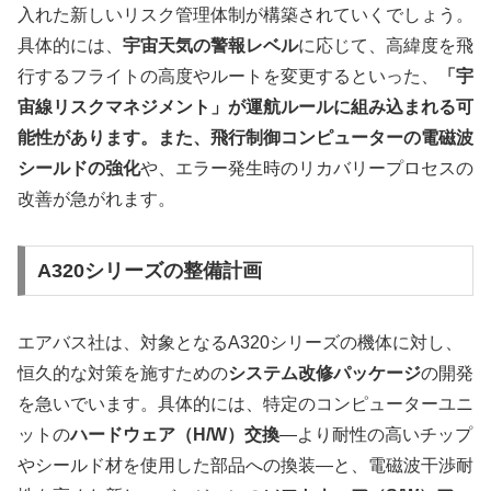
入れた新しいリスク管理体制が構築されていくでしょう。
具体的には、
宇宙天気の警報レベル
に応じて、高緯度を飛
行するフライトの高度やルートを変更するといった、
「宇
宙線リスクマネジメント」が運航ルールに組み込まれる可
能性があります。また、飛行制御コンピューターの電磁波
シールドの強化
や、エラー発生時のリカバリープロセスの
改善が急がれます。
A320シリーズの整備計画
エアバス社は、対象となるA320シリーズの機体に対し、
恒久的な対策を施すための
システム改修パッケージ
の開発
を急いでいます。具体的には、特定のコンピューターユニ
ットの
ハードウェア（H/W）交換
—より耐性の高いチップ
やシールド材を使用した部品への換装—と、電磁波干渉耐