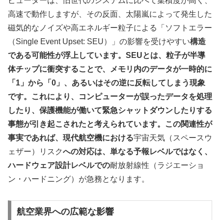
ピューターは、旧世代のシステムに比べて集積度が高く、
高速で動作しますが、その反面、太陽嵐によって発生した
磁気的なノイズや高エネルギー粒子による「ソフトエラー
（Single Event Upset: SEU）」の影響を受けやすい
構造
である可能性が浮上しています。SEUとは、粒子が半導
体チップに衝突することで、メモリ内のデータが一時的に
「1」から「0」、あるいはその逆に反転してしまう現象
です。これにより、コンピューターが誤ったデータを処理
したり、保護機能が働いて緊急シャットダウンしたりする
事態が引き起こされたと考えられています。この関連性が
事実であれば、現代航空機における
宇宙天気（スペースウ
ェザー）リスク
への対応は、単なる予報レベルではなく、
ハードウェア設計レベルでの
耐放射線性（ラジエーショ
ン・ハードニング）が急務となります。
航空業界への広範な影響