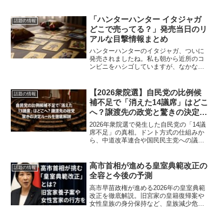
トレイン」とは何か？なぜ一列に見える
のか、消えた理由は？SpaceX社の最新技
術と次回の観測方法、スマホ撮影のコツ
「ハンターハンター イタジャガ
話題の情報
まで詳しく紹介します。
どこで売ってる？」発売当日のリ
アルな目撃情報まとめ
ハンターハンターのイタジャガ、ついに
発売されましたね。私も朝から近所のコ
ンビニをハシゴしていますが、なかなか
見つからず焦っている一人です。この記
事では、現時点で判明しているリアルな
目撃情報や、狙い目の穴場スポットを徹
【2026衆院選】自民党の比例候
話題の情報
底解説します。▶ハンター...
補不足で「消えた14議席」はどこ
へ？譲渡先の政党と驚きの決定ル
ールを徹底解説
2026年衆院選で発生した自民党の「14議
席不足」の真相。ドント方式の仕組みか
ら、中道改革連合や国民民主党への議席
流出、高市政権の歴史的圧勝の裏側ま
で、民主主義のバグを徹底解説。
高市首相が進める皇室典範改正の
話題の情報
全容と今後の予測
高市早苗政権が進める2026年の皇室典範
改正を徹底解説。旧宮家の皇籍復帰案や
女性皇族の身分保持など、皇族減少危機
への対策と男系継承の伝統維持をどう両
立させるのか。愛子さま、佳子さま、悠