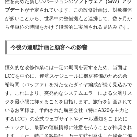
性を高めた新しいバージョンの
ソフトウェア（S/W）アッ
プデート
が予定されています。この改修計画は、対象機体
が多いことから、世界中の整備拠点と連携して、数ヶ月か
ら年単位の時間をかけて段階的に実施される見込みです。
今後の運航計画と顧客への影響
恒久的な改修作業には一定の期間を要するため、当面は
LCCを中心に、運航スケジュールに機材整備のための余
裕時間（バッファ）を持たせたダイヤ編成が続く見込みで
す。これにより、突発的なシステムエラーによる欠航リス
クを最小限に抑えることを目指します。旅行を計画されて
いるお客様は、予約された航空会社（特にA320を主力と
するLCC）の公式ウェブサイトやメール通知をこまめに
チェックし、最新の運航情報に注意を払うことが推奨され
ます。また、特に多客期は、万一欠航が発生した場合に備