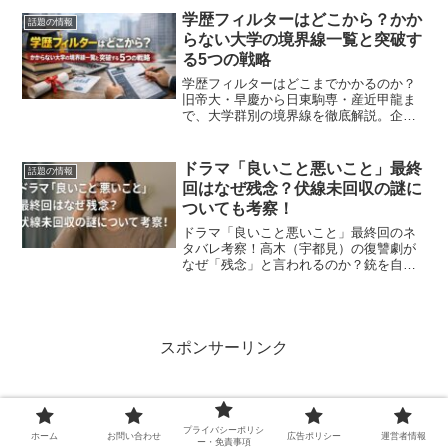
仁さまの未来に関わる重要論点を分かり
学歴フィルターはどこから？かか
話題の情報
やすくまとめました。
らない大学の境界線一覧と突破す
る5つの戦略
学歴フィルターはどこまでかかるのか？
旧帝大・早慶から日東駒専・産近甲龍ま
で、大学群別の境界線を徹底解説。企業
がフィルターを導入する理由や、学歴を
逆転して大手企業の内定を勝ち取るため
の5つの突破戦略を網羅した就活生必見の
ドラマ「良いこと悪いこと」最終
話題の情報
ガイドです。
回はなぜ残念？伏線未回収の謎に
ついても考察！
ドラマ「良いこと悪いこと」最終回のネ
タバレ考察！高木（宇都見）の復讐劇が
なぜ「残念」と言われるのか？銃を自分
に向けるべきだった理由、警察設定の矛
盾、未回収の伏線など、視聴者のモヤモ
ヤを徹底分析。
スポンサーリンク
プライバシーポリシ
ホーム
お問い合わせ
広告ポリシー
運営者情報
ー・免責事項