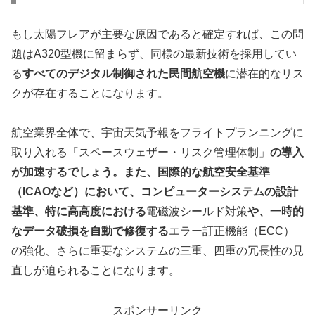
もし太陽フレアが主要な原因であると確定すれば、この問
題はA320型機に留まらず、同様の最新技術を採用してい
る
すべてのデジタル制御された民間航空機
に潜在的なリス
クが存在することになります。
航空業界全体で、宇宙天気予報をフライトプランニングに
取り入れる「スペースウェザー・リスク管理体制」
の導入
が加速するでしょう。また、国際的な航空安全基準
（ICAOなど）において、コンピューターシステムの設計
基準、特に高高度における
電磁波シールド対策
や、一時的
なデータ破損を自動で修復する
エラー訂正機能（ECC）
の強化、さらに重要なシステムの三重、四重の冗長性の見
直しが迫られることになります。
スポンサーリンク