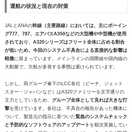
運航の状況と現在の対策
JALとANAの
幹線（主要路線）においては、主にボーイン
グ777、787、エアバスA350などの大型機や中型機が使用
されており、A320シリーズはフリート全体に占める割合
が低いため、今回のシステム不具合による直接的な影響は
軽微
に留まっています。メインラインの国際線や国内線の
大動脈で、欠航が多発する事態は避けられています。
しかし、両グループ傘下のLCC各社（ピーチ、ジェット
スター・ジャパンなど）はA320ファミリーを文字通りの
主力としているため、
グループ全体として見れば大きな打
撃
を受けています。各社は、不具合の報告があった機体に
ついて、製造元の指示に基づいた
緊急のシステムチェック
と予防的なソフトウェアのアップデート
を順次実施してい