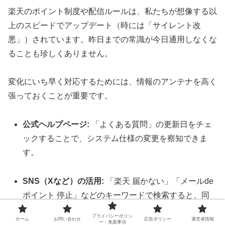
楽天のポイント制度や配信ルールは、私たちが想像する以
上のスピードでアップデート（時には「サイレント改
悪」）されています。昨日までの常識が今日通用しなくな
ることも珍しくありません。
変化にいち早く対応するためには、情報のアンテナを高く
張っておくことが重要です。
公式ヘルプページ:
「よくある質問」の更新日をチェ
ックすることで、システム仕様の変更を察知できま
す。
SNS（Xなど）の活用:
「楽天 届かない」「メールde
ポイント 停止」などのキーワードで検索すると、同
じ状況にあるユーザーのリアルタイムな情報や、画
プライバシーポリシ
ホーム
お問い合わせ
広告ポリシー
運営者情報
期的な解決策が見つかることが多々あります。
ー・免責事項