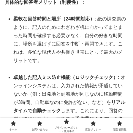
具体的な回答者メリット（利便性）：
柔軟な回答時間と場所（24時間対応）:
紙の調査票の
ように、記入のためにわざわざ机に向かってまとま
った時間を確保する必要がなく、自分の好きな時間
に、場所を選ばずに回答を中断・再開できます。こ
れは、多忙な現代人や共働き世帯にとって最大のメ
リットです。
卓越した記入ミス防止機能（ロジックチェック）:
オ
ンラインシステムは、入力された情報が矛盾してい
ないか（例：出発地と到着地が同じなのに移動時間
が3時間、自動車なのに免許がない、など）を
リアル
タイムで自動チェック
します。これにより、回答の
質が格段に向上し、行政側の
手作業によるデータ修
正や確認の問い合わせ
が大幅に削減されます。
プライバシーポリシ
ホーム
お問い合わせ
広告ポリシー
運営者情報
ー・免責事項