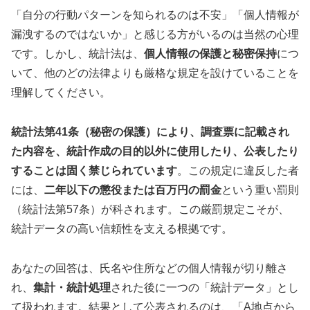
「自分の行動パターンを知られるのは不安」「個人情報が
漏洩するのではないか」と感じる方がいるのは当然の心理
です。しかし、統計法は、
個人情報の保護と秘密保持
につ
いて、他のどの法律よりも厳格な規定を設けていることを
理解してください。
統計法第41条（秘密の保護）
により、調査票に記載され
た内容を、統計作成の目的以外に使用したり、公表したり
することは
固く禁じられています
。この規定に違反した者
には、
二年以下の懲役または百万円の罰金
という重い罰則
（統計法第57条）が科されます。この厳罰規定こそが、
統計データの高い信頼性を支える根拠です。
あなたの回答は、氏名や住所などの個人情報が切り離さ
れ、
集計・統計処理
された後に一つの「統計データ」とし
て扱われます。結果として公表されるのは、「A地点から