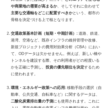
や商業地の需要が高まるか
、そしてそれに合わせて
主要な交通軸をどこに配置すべきか
という、都市の
骨格を決定づける上で核となります。
交通政策基本計画（短期・中期計画）:
道路、鉄道、
港湾、空港など、既存インフラの維持管理や改修、
新規プロジェクトの費用対効果分析（CBA）におい
て、ODデータは欠かせません。例えば、新しい橋や
トンネルを建設する際、その利用者がどの程度いる
かを正確に予測し、
投資の優先順位を決定
するため
に使われます。
環境・エネルギー政策への応用:
移動手段の選択（自
動車、公共交通、自転車など）に関するデータは、
二酸化炭素排出量の予測
にも使用されます。これに
より、電気自動車の充電インフラ整備計画や、公共