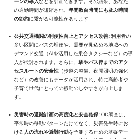
ーンの導入
などを計画できます。その結果、あなた
の通勤時間が短縮され、
年間数百時間にも及ぶ時間
の節約
に繋がる可能性があります。
公共交通機関の利便性向上とアクセス改善:
利用者の
多い区間にバスの増便や、需要が見込める地域への
デマンド交通（AIを活用した乗合タクシーなど）の導
入が検討されます。さらに、
駅やバス停までのアク
セスルートの安全性
（歩道の整備、夜間照明の強化
など）の改善にもデータが活用され、特に高齢者や
子育て世代にとっての移動のしやすさが向上しま
す。
災害時の避難計画の高度化と安全確保:
OD調査は、
平常時の移動パターンだけでなく、災害発生時にお
ける
人の流れや避難行動
を予測するための基礎デー