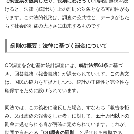
で調査票を破棄したり、長期にわたって
OD調査 無視を続
けると、法律（統計法）上の罰則の対象となる可能性があ
ります。この法的義務は、調査の公共性と、データがもた
らす社会的利益の大きさに由来するものです。
罰則の概要：法律に基づく罰金について
OD調査を含む基幹統計調査には、
統計法第61条
に基づ
き、回答義務（報告義務）が課せられています。この条文
は、国民の協力を前提としつつ、統計の正確性と完全性を
確保するために設けられています。
同法では、この義務に違反した場合、すなわち「報告を拒
み、又は虚偽の報告をした者」に対して、
五十万円以下の
罰金
に処せられる旨が明確に定められています。これが、
世間で言われる「
OD調査の罰則
」と呼ばれる根拠であ