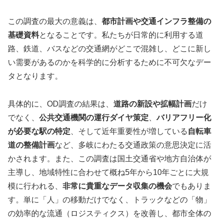
この調査の最大の意義は、
都市計画や交通インフラ整備の
基礎資料
となることです。私たちが日常的に利用する道
路、鉄道、バスなどの交通網がどこで混雑し、どこに新し
い需要があるのかを科学的に分析するために不可欠なデー
タとなります。
具体的に、OD調査の結果は、
道路の新設や拡幅計画
だけ
でなく、
公共交通機関の運行ダイヤ策定
、
バリアフリー化
が必要な駅の特定
、そして近年重要性が増している
自転車
道の整備計画
など、多岐にわたる交通政策の意思決定に活
かされます。また、この調査は国土交通省や地方自治体が
主導し、地域特性に合わせて概ね5年から10年ごとに大規
模に行われる、
非常に貴重なデータ収集の機会
でもありま
す。単に「人」の移動だけでなく、トラックなどの「物」
の効率的な流通（ロジスティクス）を改善し、都市全体の