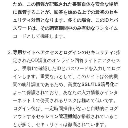
ため、
この情報が記載された書類自体を安全な場所
に保管
することが、回答を始める上での最初のセキ
ュリティ対策となります。多くの場合、このIDとパ
スワードは、その調査期間中のみ有効な
ワンタイム
コードとして機能します。
専用サイトへアクセスとログインのセキュリティ:
指
定されたOD調査のオンライン回答サイトにアクセス
し、手順1で確認したIDとパスワードを入力してログ
インします。重要な点として、このサイトは公的機
関の統計調査であるため、高度な
SSL/TLS暗号化
に
よって保護されており、あなたの入力情報がインタ
ーネット上で傍受されるリスクは極めて低いです。
ログイン後は、一定時間操作がないと自動的にログ
アウトする
セッション管理機能
が搭載されているこ
とが多く、セキュリティは徹底されています。