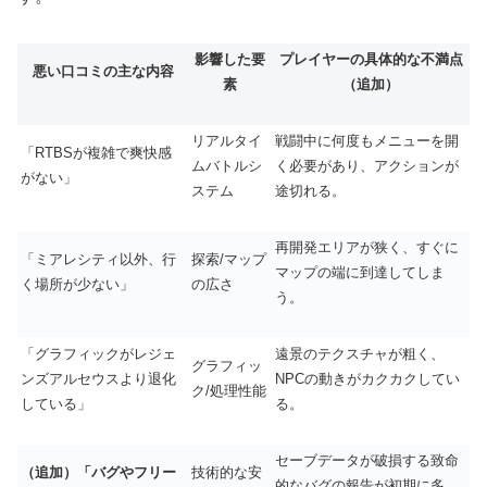
影響した要
プレイヤーの具体的な不満点
悪い口コミの主な内容
素
（追加）
リアルタイ
戦闘中に何度もメニューを開
「RTBSが複雑で爽快感
ムバトルシ
く必要があり、アクションが
がない」
ステム
途切れる。
再開発エリアが狭く、すぐに
「ミアレシティ以外、行
探索/マップ
マップの端に到達してしま
く場所が少ない」
の広さ
う。
「グラフィックがレジェ
遠景のテクスチャが粗く、
グラフィッ
ンズアルセウスより退化
NPCの動きがカクカクしてい
ク/処理性能
している」
る。
セーブデータが破損する致命
（追加）「バグやフリー
技術的な安
的なバグの報告が初期に多