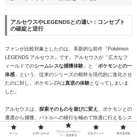
アルセウスやLEGENDSとの違い：コンセプト
の破綻と逆行
ファンが比較対象としたのは、革新的な前作『Pokémon
LEGENDS アルセウス』です。アルセウスが「広大なフ
ィールドでの
シームレスな捕獲体験
」と「
ポケモンとの一
体感
」という、従来のシリーズの根幹を現代的に進化させ
たのに対し、ポケモンZAは
真逆の体験
となってしまいま
した。
アルセウスは、
探索そのものを遊びに変え
、ポケモンとの
遭遇から捕獲、バトルへの移行を極めて快適に行えるシス
テムを構築しました。しかし、ポケモンZAでは、広大な
プライバシーポリシ
ホーム
お問い合わせ
広告ポリシー
運営者情報
自然を舞台にしたアルセウスとは対照的に、「
狭い都市空
ー・免責事項