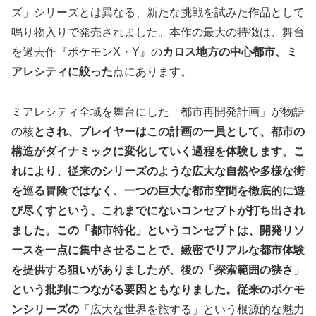
ズ」シリーズとは異なる、新たな挑戦を試みた作品として
鳴り物入りで発売されました。本作の最大の特徴は、舞台
を過去作『ポケモンX・Y』の
カロス地方の中心都市、ミ
アレシティに絞った
点にあります。
ミアレシティ全域を舞台にした「都市再開発計画」が物語
の核
とされ、プレイヤーはこの計画の一員として、都市の
構造がダイナミックに変化していく過程を体験します。こ
れにより、従来のシリーズのような広大な自然や多様な街
を巡る冒険ではなく、一つの巨大な都市空間を徹底的に遊
び尽くすという、これまでにないコンセプトが打ち出され
ました。この「都市特化」というコンセプトは、開発リソ
ースを一点に集中させることで、緻密でリアルな都市体験
を提供する狙いがありましたが、後の「探索範囲の狭さ」
という批判につながる要因ともなりました。従来のポケモ
ンシリーズの
「広大な世界を旅する」という根源的な魅力