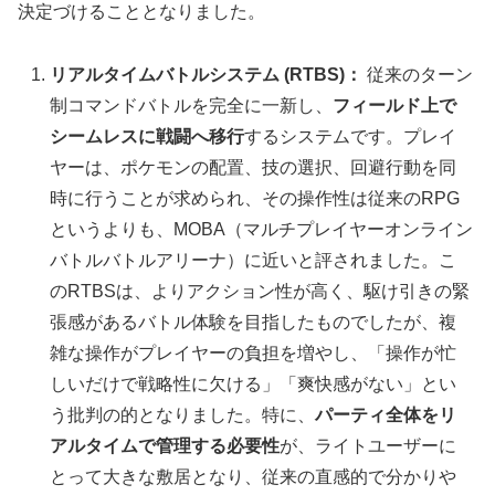
決定づけることとなりました。
リアルタイムバトルシステム (RTBS)：
従来のターン
制コマンドバトルを完全に一新し、
フィールド上で
シームレスに戦闘へ移行
するシステムです。プレイ
ヤーは、ポケモンの配置、技の選択、回避行動を同
時に行うことが求められ、その操作性は従来のRPG
というよりも、MOBA（マルチプレイヤーオンライン
バトルバトルアリーナ）に近いと評されました。こ
のRTBSは、よりアクション性が高く、駆け引きの緊
張感があるバトル体験を目指したものでしたが、複
雑な操作がプレイヤーの負担を増やし、「操作が忙
しいだけで戦略性に欠ける」「爽快感がない」とい
う批判の的となりました。特に、
パーティ全体をリ
アルタイムで管理する必要性
が、ライトユーザーに
とって大きな敷居となり、従来の直感的で分かりや