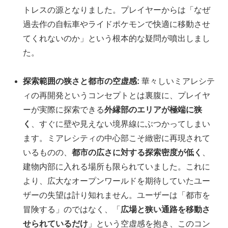
トレスの源となりました。プレイヤーからは「なぜ
過去作の自転車やライドポケモンで快適に移動させ
てくれないのか」という根本的な疑問が噴出しまし
た。
探索範囲の狭さと都市の空虚感:
華々しいミアレシテ
ィの再開発というコンセプトとは裏腹に、プレイヤ
ーが実際に探索できる
外縁部のエリアが極端に狭
く
、すぐに壁や見えない境界線にぶつかってしまい
ます。ミアレシティの中心部こそ緻密に再現されて
いるものの、
都市の広さに対する探索密度が低く
、
建物内部に入れる場所も限られていました。これに
より、広大なオープンワールドを期待していたユー
ザーの失望は計り知れません。ユーザーは「都市を
冒険する」のではなく、「
広場と狭い通路を移動さ
せられているだけ
」という空虚感を抱き、このコン