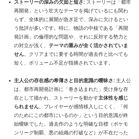
ストーリーの深みの欠如と短さ:
ストーリーは「都市
再開発」という壮大なテーマを掲げているにも関わ
らず、全体的に展開が急ぎ足で、深みに欠けるとい
う批評が多いです。特に、物語の中核である「再開
発計画」の倫理的な問題や、それに反対する勢力と
の対立が浅く、
テーマの重みが全く活かされていま
せん
。クリアまでに要する時間が過去作と比べても
短く、ボリューム不足が指摘されています。
主人公の存在感の希薄さと目的意識の曖昧さ:
主人公
は、都市再開発計画に「巻き込まれた」受け身な存
在として描かれ、ストーリーを動かす
主体性を感じ
られません
。プレイヤーが感情移入しにくく、「何
のためにこの都市にいるのか」という目的意識が終
始曖昧でした。過去作のような明確な目標（ポケモ
ンリーグ制覇、悪の組織の打破など）が不在だった