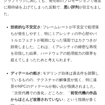
グラフィックに関しても、発売前のプロモーションで過度
に期待値を上げてしまった反動で、
悪い評判
が目立ちまし
た。
技術的な不安定さ:
フレームレートが不安定で処理落
ちが発生しやすく、特にミアレシティの中心部やバ
トルエフェクトが複雑になった場面ではカクつきが
頻発しました。これは、ミアレシティの緻密な再現
を目指した結果、ハードウェアの処理能力の限界を
超えてしまったためと考えられます。
ディテールの粗さ:
モデリング自体は過去作を踏襲し
ているものの、テクスチャの解像度が低く、特に遠
景やNPCのディテールが粗い点が指摘されました。
「次世代機での進化」どころか、「
前世代機の作品
からほとんど改善されていない
」という指摘が多く