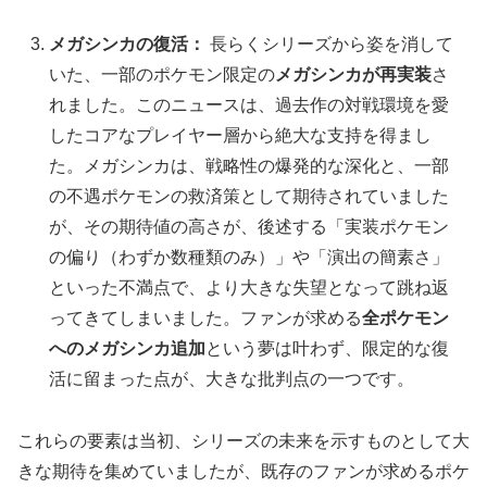
メガシンカの復活：
長らくシリーズから姿を消して
いた、一部のポケモン限定の
メガシンカが再実装
さ
れました。このニュースは、過去作の対戦環境を愛
したコアなプレイヤー層から絶大な支持を得まし
た。メガシンカは、戦略性の爆発的な深化と、一部
の不遇ポケモンの救済策として期待されていました
が、その期待値の高さが、後述する「実装ポケモン
の偏り（わずか数種類のみ）」や「演出の簡素さ」
といった不満点で、より大きな失望となって跳ね返
ってきてしまいました。ファンが求める
全ポケモン
へのメガシンカ追加
という夢は叶わず、限定的な復
活に留まった点が、大きな批判点の一つです。
これらの要素は当初、シリーズの未来を示すものとして大
きな期待を集めていましたが、既存のファンが求めるポケ