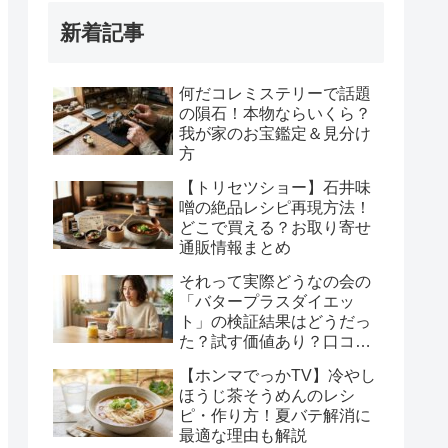
新着記事
何だコレミステリーで話題
の隕石！本物ならいくら？
我が家のお宝鑑定＆見分け
方
【トリセツショー】石井味
噌の絶品レシピ再現方法！
どこで買える？お取り寄せ
通販情報まとめ
それって実際どうなの会の
「バタープラスダイエッ
ト」の検証結果はどうだっ
た？試す価値あり？口コミ
や注意点を整理！
【ホンマでっかTV】冷やし
ほうじ茶そうめんのレシ
ピ・作り方！夏バテ解消に
最適な理由も解説