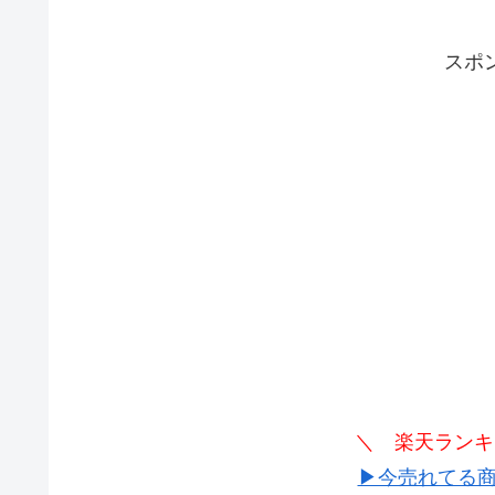
スポ
＼ 楽天ランキ
▶今売れてる商