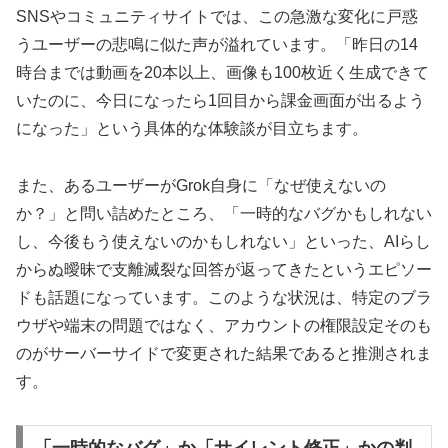
SNSやコミュニティサイトでは、この急激な変化に戸惑
うユーザーの悲鳴に似た声が溢れています。「昨日の14
時台までは動画を20本以上、画像も100枚近く生成できて
いたのに、今日になったら1回目から課金画面が出るよう
になった」という具体的な体験談が目立ちます。
また、あるユーザーがGrok自身に「なぜ使えないの
か？」と問い詰めたところ、「一時的なバグかもしれない
し、今後もう使えないのかもしれない」といった、AIらし
からぬ曖昧で支離滅裂な回答が返ってきたというエピソー
ドも話題になっています。このような状況は、特定のブラ
ウザや端末の問題ではなく、アカウントの権限設定そのも
のがサーバーサイドで変更された結果であると推測されま
す。
「一時的なバグ」か「サイレント修正」かの判