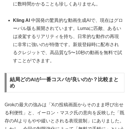
に数時間かかることも珍しくありません。
Kling AI
中国発の驚異的な動画生成AIで、現在はグロ
ーバル版も展開されています。Lumaに匹敵、あるい
は凌駕するリアリティを持ち、日常的な動作の再現
に非常に強いのが特徴です。新規登録時に配布され
るクレジットで、高品質な5〜10秒の動画を無料で試
すことができます。
結局どのAIが一番コスパが良いのか？比較まと
め
Grokの最大の強みは「Xの投稿画面からそのまま呼び出せ
る利便性」と、イーロン・マスク氏の意向を反映した「既
存のAIよりもやや緩いとされる表現規制」にありました。
しかし、今回の制限強化によって「無料で手軽に」という