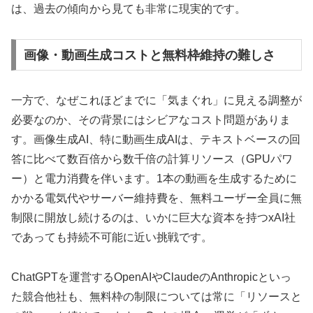
は、過去の傾向から見ても非常に現実的です。
画像・動画生成コストと無料枠維持の難しさ
一方で、なぜこれほどまでに「気まぐれ」に見える調整が
必要なのか、その背景にはシビアなコスト問題がありま
す。画像生成AI、特に動画生成AIは、テキストベースの回
答に比べて数百倍から数千倍の計算リソース（GPUパワ
ー）と電力消費を伴います。1本の動画を生成するために
かかる電気代やサーバー維持費を、無料ユーザー全員に無
制限に開放し続けるのは、いかに巨大な資本を持つxAI社
であっても持続不可能に近い挑戦です。
ChatGPTを運営するOpenAIやClaudeのAnthropicといっ
た競合他社も、無料枠の制限については常に「リソースと