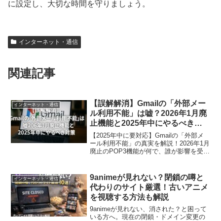
に設定し、大切な時間を守りましょう。
インターネット・通信
関連記事
【誤解解消】Gmailの「外部メー
インターネット・通信
ル利用不能」は嘘？2026年1月廃
止機能と2025年中にやるべき対
策
【2025年中に要対応】Gmailの「外部メ
ール利用不能」の真実を解説！2026年1月
廃止のPOP3機能が何で、誰が影響を受け
るのかをわかりやすく解説。古い認証方
式のリスクと、Web版Gmailで外部メール
を継続利用するための簡単3ステップ移行
9animeが見れない？閉鎖の噂と
インターネット・通信
戦略を徹底ガイドします。安全なメール
代わりのサイト厳選！古いアニメ
環境への移行は今すぐ！
を視聴する方法も解説
9animeが見れない、消された？と困って
いる方へ。現在の閉鎖・ドメイン変更の