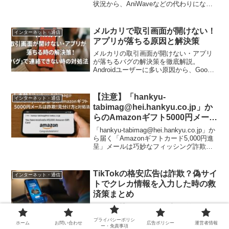
状況から、AniWaveなどの代わりになる
後継サイト、さらにInternet Archiveを活
用して古いレア作品を探すプロの技まで
詳しく解説。セキュリティ対策や安全な
メルカリで取引画面が開けない！
インターネット・通信
公式VODの活用法も網羅した完全ガイド
アプリが落ちる原因と解決策
です。
メルカリの取引画面が開けない・アプリ
が落ちるバグの解決策を徹底解説。
Androidユーザーに多い原因から、Google
Playでのアップデート手順、Web版（ブ
ラウザ）での代替連絡方法まで、取引キ
ャンセルや低評価を防ぐための具体的な
【注意】「hankyu-
インターネット・通信
対処法をまとめました。
tabimag@hei.hankyu.co.jp」か
らのAmazonギフト5000円メール
は詐欺！見分け方と対処法
「hankyu-tabimag@hei.hankyu.co.jp」か
ら届く「Amazonギフトカード5,000円進
呈」メールは巧妙なフィッシング詐欺で
す。本記事では、Amazon公式ドメインと
の違い、メッセージセンターでの真偽確
認方法、万が一情報を入力してしまった
TikTokの格安広告は詐欺？偽サイ
インターネット・通信
際の緊急対策（カード停止やパスワード
トでクレカ情報を入力した時の救
変更）を詳しく解説。あなたの個人資産
済策まとめ
とアカウントを守るための最新セキュリ
ティガイドです。
TikTokを眺めていたら、ずっと欲しかっ
たブランド品が驚くほどの安値で流れて
プライバシーポリシ
きました。「期間限定」「在庫処分」と
ホーム
お問い合わせ
広告ポリシー
運営者情報
ー・免責事項