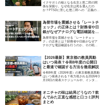
イクサガミの核となる右京と愁二郎の関
係を深掘り。なぜ右京は死を選んだの
か？PTSDに苦しむ愁二郎への「正義の継
承」と、武士の魂の行方をネタバレ解
説。Netflixドラマ版対応。
為替市場を震撼させる「レートチ
話題の情報
ェック」の正体とは？財務省や日
銀がなぜアナログな電話確認を行
うのか
為替市場を震撼させる「レートチェッ
ク」の正体とは？財務省や日銀がなぜア
ナログな電話確認を行うのか、その戦略
的意図や介入へのシナリオ、市場への心
理的影響を専門的に解説します。
【2026最新】東京都の教員異動
話題の情報
はいつ発表？令和8年度の公開日
と最速で確認する方法を徹底解説
令和8年度（2026年度）の東京都教員異動
はいつ発表される？有力視される2026年3
月19日の発表スケジュールや、インター
ネットで最速で先生を探す方法、東京都
独自の「6年ルール」まで徹底解説。お世
話になった先生の異動をいち早く知りた
オニチャの味は結局どうなの？飲
話題の情報
い保護者・生徒必見の情報です。
んでみた正直な感想と口コミ評判
まとめ