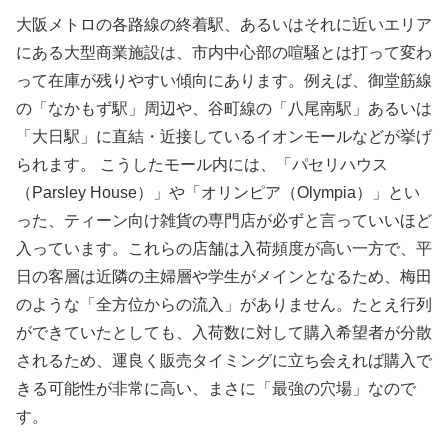
大阪メトロの各路線の終着駅、あるいはそれに近いエリア
にある大型商業施設は、市内中心部の喧騒とは打って変わ
って在庫が残りやすい傾向にあります。例えば、御堂筋線
の「なかもず駅」周辺や、谷町線の「八尾南駅」あるいは
「大日駅」に直結・近接しているイオンモールなどが挙げ
られます。 こうしたモール内には、「パセリハウス
（Parsley House）」や「オリンピア（Olympia）」とい
った、ティーン向け雑貨の専門店が必ずと言っていいほど
入っています。これらの店舗は入荷頻度が高い一方で、平
日の客層は近隣の主婦層や学生がメインとなるため、梅田
のような「全方位からの流入」がありません。たとえ行列
ができていたとしても、入荷数に対して購入希望者が分散
されるため、運良く販売タイミングに立ち会えれば購入で
きる可能性が非常に高い、まさに「最強の穴場」なので
す。