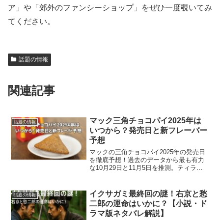
ア」や「郊外のファンシーショップ」をぜひ一度覗いてみ
てください。
話題の情報
関連記事
マック三角チョコパイ2025年は
話題の情報
いつから？発売日と新フレーバー
予想
マックの三角チョコパイ2025年の発売日
を徹底予想！過去のデータから最も有力
な10月29日と11月5日を推測。ティラミ
スや抹茶など新作フレーバーも大胆予
測！いつからか知りたいファン必見で
す。
イクサガミ最終回の謎！右京と愁
話題の情報
二郎の運命はいかに？【小説・ド
ラマ版ネタバレ解説】