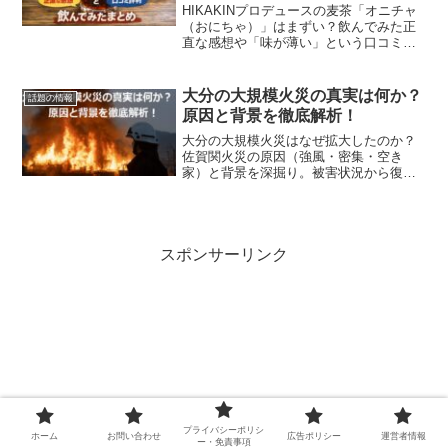
HIKAKINプロデュースの麦茶「オニチャ
（おにちゃ）」はまずい？飲んでみた正
直な感想や「味が薄い」という口コミの
真相を徹底レビュー。定番の麦茶や家庭
の水出し麦茶との違い、美味しい飲み方
まで、麦茶好きの視点で詳しく解説しま
大分の大規模火災の真実は何か？
話題の情報
す。
原因と背景を徹底解析！
大分の大規模火災はなぜ拡大したのか？
佐賀関火災の原因（強風・密集・空き
家）と背景を深掘り。被害状況から復旧
への道のり、私たちが学ぶべき地域防災
の教訓まで徹底解説。
スポンサーリンク
プライバシーポリシ
ホーム
お問い合わせ
広告ポリシー
運営者情報
ー・免責事項