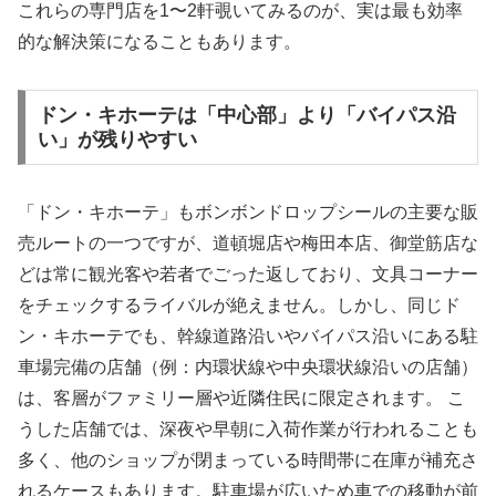
これらの専門店を1〜2軒覗いてみるのが、実は最も効率
的な解決策になることもあります。
ドン・キホーテは「中心部」より「バイパス沿
い」が残りやすい
「ドン・キホーテ」もボンボンドロップシールの主要な販
売ルートの一つですが、道頓堀店や梅田本店、御堂筋店な
どは常に観光客や若者でごった返しており、文具コーナー
をチェックするライバルが絶えません。しかし、同じド
ン・キホーテでも、幹線道路沿いやバイパス沿いにある駐
車場完備の店舗（例：内環状線や中央環状線沿いの店舗）
は、客層がファミリー層や近隣住民に限定されます。 こ
うした店舗では、深夜や早朝に入荷作業が行われることも
多く、他のショップが閉まっている時間帯に在庫が補充さ
れるケースもあります。駐車場が広いため車での移動が前