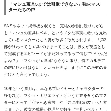
「マシュ宝具5までは引退できない」強火マス
ターたちの声
SNSやネット掲示板を覗くと、完結の余韻に浸りながら
も「マシュの宝具レベル」というメタな事実に救いを見出
しているマスターたちの姿が数多く散見されます。 「第2
部が終わっても宝具4のままってことは、彼女が英霊とし
て完成するエピソードがまだ残ってるって信じていいんだ
よね？」「マシュが宝具5にならない限り、俺のカルデア
の旅に終わりはない」といった声は、まさにこの考察の裏
付けとも言えるでしょう。
10年という歳月は、単なるプレイヤーとキャラクターの
枠を超え、マシュ・キリエライトという存在を多くのマス
ターにとって「守るべき家族」や「共に歩む戦友」へと変
えました。彼女の成長が物理的な数字（宝具レベル）とし