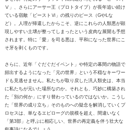
Ⅴ」、さらにアーサー王（プロトタイプ）が長年追い続け
ている宿敵「ビーストⅥ」の残りのピース（GやLな
ど）。人理が帰還したからこそ、逆にこれらの人類悪が顕
現しやすい土壌が整ってしまったという皮肉な展開も予想
されます。特に「愛」を司る悪は、平和になった世界にこ
そ牙を剥くものです。
さらに、近年「ぐだぐだイベント」や特定の幕間の物語で
頻出するようになった「元の世界」という不穏なキーワー
ドも見逃せません。私たちが取り戻した汎人類史は、本当
に私たちが元いた場所なのか。それとも、巧妙に構築され
た「別の何か」にすり替わっているのではないか。こうし
た「世界の成り立ち」そのものへの疑念を解消していくプ
ロセスは、単なるエピローグの規模を超え、間違いなく
「第3部」と呼ぶに相応しい、世界の再定義を伴う壮大な
叙事詩になるでしょう。