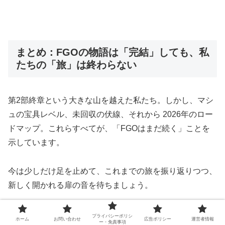
まとめ：FGOの物語は「完結」しても、私
たちの「旅」は終わらない
第2部終章という大きな山を越えた私たち。しかし、マシ
ュの宝具レベル、未回収の伏線、それから 2026年のロー
ドマップ。これらすべてが、「FGOはまだ続く」ことを
示しています。
今は少しだけ足を止めて、これまでの旅を振り返りつつ、
新しく開かれる扉の音を待ちましょう。
FGOは、まだまだ終わりません。
プライバシーポリシ
ホーム
お問い合わせ
広告ポリシー
運営者情報
ー・免責事項