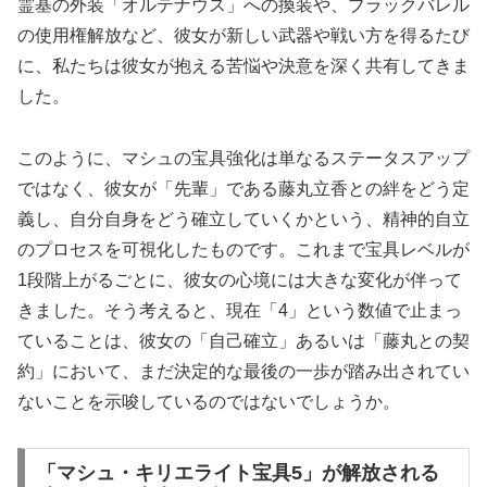
霊基の外装「オルテナウス」への換装や、ブラックバレル
の使用権解放など、彼女が新しい武器や戦い方を得るたび
に、私たちは彼女が抱える苦悩や決意を深く共有してきま
した。
このように、マシュの宝具強化は単なるステータスアップ
ではなく、彼女が「先輩」である藤丸立香との絆をどう定
義し、自分自身をどう確立していくかという、精神的自立
のプロセスを可視化したものです。これまで宝具レベルが
1段階上がるごとに、彼女の心境には大きな変化が伴って
きました。そう考えると、現在「4」という数値で止まっ
ていることは、彼女の「自己確立」あるいは「藤丸との契
約」において、まだ決定的な最後の一歩が踏み出されてい
ないことを示唆しているのではないでしょうか。
「マシュ・キリエライト宝具5」が解放される