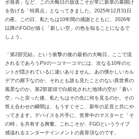
ボ発表」など、この大晦日の放送こそが常に新章の幕開け
を告げる「特異点」となってきました。2025年12月31日
の夜。この日、私たちは10年間の感謝とともに、2026年
以降のFGOが描く「新しい空」の色を知ることになるで
しょう。
「第2部完結」という衝撃の後の最初の大晦日。ここで流
されるであろうPVの一コマ一コマには、次なる10年のヒ
ントが隠されているに違いありません。あの懐かしいカル
デアの廊下なのか、それとも誰も見たことのない異世界の
風景なのか。第2部冒頭で白紙化された地球の空が「蒼い
空」へと戻った後、私たちはその先に何を見るのか。その
答え合わせの瞬間は、もうすぐそこ、新年の足音と共にや
ってきます。デバイスを片手に、世界中のマスターと「そ
の時」を共有する興奮。これこそが、FGOというライブ
感溢れるエンターテインメントの真骨頂なのです。