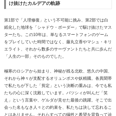
け抜けたカルデアの軌跡
第1部で「人理修復」という不可能に挑み、第2部では白
紙化した地球を「シャドウ・ボーダー」で駆け抜けたマス
ターたち。この10年は、単なるスマートフォンのゲーム
をプレイしていた時間ではなく、藤丸立香やマシュ・キリ
エライト、それから数多のサーヴァントたちと共に歩んだ
「人生の一部」そのものでした。
極寒のロシアから始まり、神秘が残る北欧、悠久の中国、
それから神々が支配するオリュンポスや妖精國。各異聞帯
で私たちが下した「剪定」という決断の重みは、今でも私
たちの心に深く沈殿しています。パツシィが叫んだ「笑
え」という言葉や、ゲルダが見せた最後の跳躍。そこで出
会った名もなき人々との約束を、私たちは決して忘れるこ
とはありません。それらすべての犠牲と希望を背負って辿