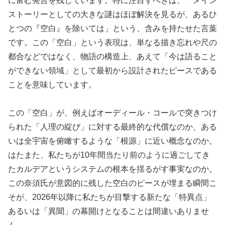
に富む発言を残しています。特に注目すべきは、「メイン
ストーリーとしての大きな謎はほぼ解決を見るが、あるひ
とつの『空白』を除いては」という、含みを持たせた言葉
です。この「空白」という表現は、単なる描き忘れや尺の
都合などではなく、物語の構造上、あえて「今は語ること
ができない領域」として最初から設計されたピースである
ことを意味しています。
この「空白」が、例えばオーディール・コールで突きつけ
られた「人理の綻び」に対する最終的な代償なのか、ある
いは全宇宙を俯瞰するような「根源」に近い概念なのか。
はたまた、私たちが10年間当たり前のように過ごしてき
たカルデアというシステムの根本を揺るがす事実なのか。
この奈須氏が意図的に残した空白のピースが埋まる瞬間こ
そが、2026年以降に私たちが目撃する新たな「特異点」
あるいは「異聞」の幕開けとなることは間違いありませ