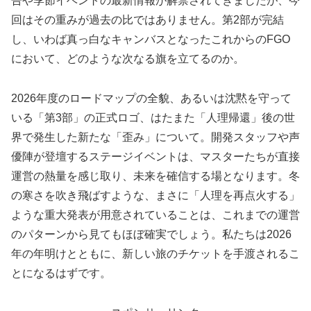
告や季節イベントの最新情報が解禁されてきましたが、今
回はその重みが過去の比ではありません。第2部が完結
し、いわば真っ白なキャンバスとなったこれからのFGO
において、どのような次なる旗を立てるのか。
2026年度のロードマップの全貌、あるいは沈黙を守って
いる「第3部」の正式ロゴ、はたまた「人理帰還」後の世
界で発生した新たな「歪み」について。開発スタッフや声
優陣が登壇するステージイベントは、マスターたちが直接
運営の熱量を感じ取り、未来を確信する場となります。冬
の寒さを吹き飛ばすような、まさに「人理を再点火する」
ような重大発表が用意されていることは、これまでの運営
のパターンから見てもほぼ確実でしょう。私たちは2026
年の年明けとともに、新しい旅のチケットを手渡されるこ
とになるはずです。