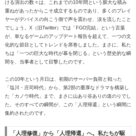
ける演出の数々は、これまでの10年間という膨大な積み
重ねがあったからこそ成立するものであり、多くのプレイ
ヤーがデバイスの向こう側で声を震わせ、涙を流したこと
でしょう。X（旧Twitter）では「FGO完結」という言葉
が、単なるゲームのアップデート報告を超えて、一つの文
化的な節目としてトレンドを席巻しました。まさに、私た
ちは「一つの巨大な時代が幕を閉じる」という歴史的な瞬
間を、当事者として目撃したのです。
この10年という月日は、初期のサーバー負荷と戦った
「塩川・庄司時代」から、第2部の重厚なドラマを構築し
た「カノウ時代」まで、まさに山あり谷ありの道のりでし
た。そのすべての瞬間が、この「人理帰還」という瞬間に
集約されたのです。
「人理修復」から「人理帰還」へ。私たちが駆