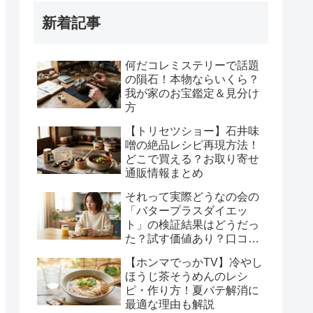
新着記事
何だコレミステリーで話題
の隕石！本物ならいくら？
我が家のお宝鑑定＆見分け
方
【トリセツショー】石井味
噌の絶品レシピ再現方法！
どこで買える？お取り寄せ
通販情報まとめ
それって実際どうなの会の
「バタープラスダイエッ
ト」の検証結果はどうだっ
た？試す価値あり？口コミ
や注意点を整理！
【ホンマでっかTV】冷やし
ほうじ茶そうめんのレシ
ピ・作り方！夏バテ解消に
最適な理由も解説