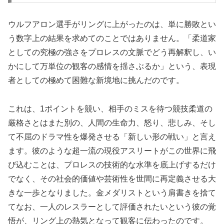
ウルフアロン選手がリングに上がったのは、単に勝敗とい
う数字上の結果を求めてのことではありません。「柔道家
としての究極の強さをプロレスの文脈でどう再解釈し、い
かにして万単位の観客の感情を揺さぶるか」という、表現
者としての極めて困難な新境地に挑んだのです。
これは、1ポイントを競い、相手のミスを待つ競技柔道の
厳格さとはまた別の、人間の生命力、怒り、悲しみ、そし
て不屈のドラマ性を爆発させる「新しい形の戦い」と言え
ます。彼のような超一流の現役アスリートがこの世界に飛
び込むことは、プロレスの技術的な水準を底上げするだけ
でなく、その社会的価値や芸術性を世間に再定義させる大
きな一歩となりました。金メダリストという肩書きを捨て
てなお、一人のレスラーとして評価されたいという彼の覚
悟が、リング上の熱気となって観客に伝わったのです。