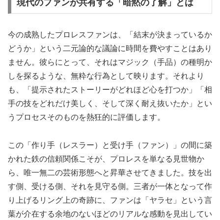
現代のファンが共有する「暗黙の了解」とは
今の成熟したプロレスファンは、「結末が決まっているか
どうか」という二元論的な議論に時間を費やすことはあり
ません。彼らにとって、それはマジック（手品）の種明か
しを探るような、無粋な行為として映ります。それより
も、「提示されたストーリーがどれほど心を打つか」「相
手の技をどれだけ美しく、そして深く耐え抜いたか」とい
うプロセスそのものを熱狂的に評価します。
この「作り手（レスラー）と受け手（ファン）」の間に築
かれた鉄の信頼関係こそが、プロレスを単なる見世物か
ら、唯一無二の芸術形態へと昇華させてきました。技を出
す側、受ける側、それを見守る側。三者が一体となって作
り上げるリング上の奇跡に、ファンは「ヤラセ」という言
葉が介在する余地のないほどのリアルな感動を見出してい