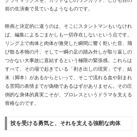
クライマックスを、カットなしのワンカット、しかも目の
前の生演奏で見ているようなものです。
映画と決定的に違うのは、そこにスタントマンもいなけれ
ば、編集によるごまかしも一切存在しないという点です。
リング上で肉体と肉体が激突した瞬間に響く乾いた音、飛
び散る本物の汗、そして一瞬の足の踏み外しが取り返しの
つかない大事故に直結するという極限の緊張感。これらは
すべて、その場で起きている「剥き出しの現実」です。結
末（脚本）があるからといって、そこで流れる血や刻まれ
る苦悶の表情までが偽物であるはずがありません。その圧
倒的な身体的真実こそが、プロレスというドラマを支える
骨格なのです。
技を受ける勇気と、それを支える強靭な肉体