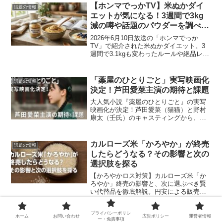
挑戦と再戦の可能性を考察します。
【ホンマでっかTV】米ぬかダイ
話題の情報
エットが気になる！3週間で3kg
減の噂や話題のパウダーを調べて
みた
2026年6月10日放送の「ホンマでっか
TV」で紹介された米ぬかダイエット。3
週間で3.1kgも変わったルールや絶品レシ
ピ、話題の書籍『米ぬか毒だしダイエッ
ト』、楽天で大人気のおすすめパウダー
「ぬかっち」の口コミを徹底調査！
「薬屋のひとりごと」実写映画化
話題の情報
決定！芦田愛菜主演の期待と課題
大人気小説『薬屋のひとりごと』の実写
映画化が決定！芦田愛菜（猫猫）と野村
康太（壬氏）のキャスティングから、原
作ファンが抱く期待と懸念、そして中華
風の世界観と薬学ミステリーの再現度に
ついて徹底分析します。実写化成功の鍵
カルローズ米「かろやか」が終売
話題の情報
を握るポイントとは？
したらどうなる？その影響と次の
選択肢を探る
【かろやかロス対策】カルローズ米「か
ろやか」終売の影響と、次に選ぶべき賢
い代替品を徹底解説。円安による販売終
了の背景から、食費を抑えつつ「軽やか
な食感」を維持するための具体的な選択
プライバシーポリシ
肢（他ブランド、国産米、冷凍術）を紹
ホーム
お問い合わせ
広告ポリシー
運営者情報
【衝撃】NHK朝ドラ『ばけば
ー・免責事項
話題の情報