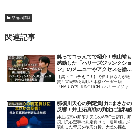
話題の情報
関連記事
笑ってコラえてで紹介！横山裕も
話題の情報
感動した「ハリーズジャンクショ
ン」のメニューやアクセスを徹底
解説！
【笑ってコラえて！】で横山裕さんが絶
賛！宮城県松島町の本格バーガー店
「HARRY'S JUNCTION（ハリーズジャン
クション）」を徹底取材。看板メニュー
「ジャンクションバーガー」の魅力や、
店舗へのアクセス、駐車場、混雑状況ま
那須川天心の判定負けにまさかの
話題の情報
で詳しく解説します。
反響！井上拓真戦の判定に違和感
井上拓真vs那須川天心のWBC世界戦。那
須川天心選手の判定負けに「違和感」が
噴出した背景を徹底分析。大差の採点理
由、ボクシングの厳格な採点基準（有効
打と防御の評価）、そして両者の今後の