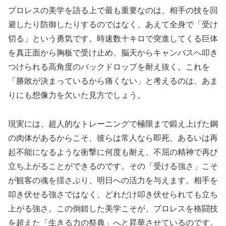
プロレスの美学を語る上で最も重要なのは、相手の技を回
避したり防御したりするのではなく、あえて全身で「受け
切る」という勇気です。時速数十キロで突進してくる巨体
を真正面から胸板で受け止め、脳天からキャンバスへ叩き
つけられる高角度のバックドロップを耐え抜く。これを
「勝敗が決まっているから痛くない」と考えるのは、あま
りにも想像力を欠いた見方でしょう。
現実には、超人的なトレーニングで極限まで鍛え上げた鋼
の肉体があるからこそ、彼らは常人なら即死、あるいは再
起不能になるような衝撃に何度も耐え、不屈の精神で再び
立ち上がることができるのです。その「受ける強さ」こそ
が観客の魂を揺さぶり、明日への活力を与えます。相手を
叩き伏せる強さではなく、どれだけ叩き伏せられても立ち
上がる強さ。この倒錯した美学こそが、プロレスを格闘技
を超えた「生きる力の祭典」へと昇華させているのです。